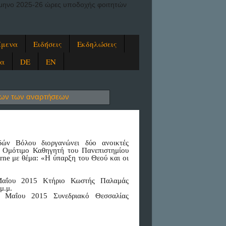
ξάμηνο 2025-26 ώρες υποδοχής φοιτητών
ίμενα
Ειδήσεις
Εκδηλώσεις
ία
DE
EN
λων των αναρτήσεων
ών Βόλου διοργανώνει δύο ανοικτές
νή Ομότιμο Καθηγητή του Πανεπιστημίου
rne με θέμα: «Η ύπαρξη του Θεού και οι
Μαΐου 2015 Κτήριο Κωστής Παλαμάς
μ.μ.
6 Μαΐου 2015 Συνεδριακό Θεσσαλίας