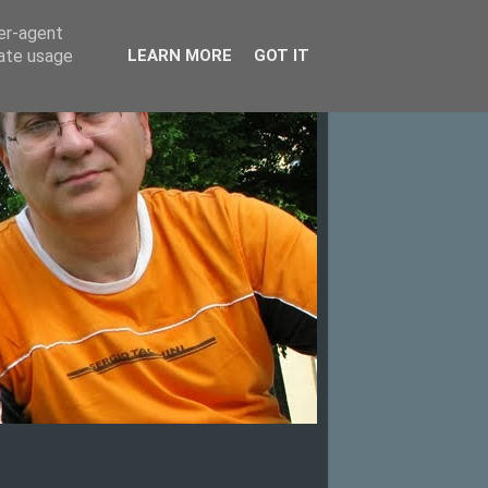
ser-agent
rate usage
LEARN MORE
GOT IT