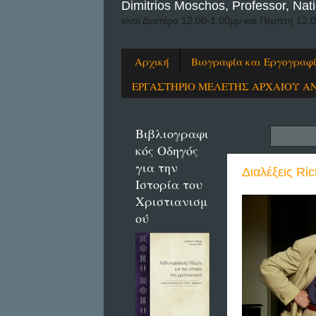
Dimitrios Moschos, Professor, Nati
είναι Δευτέρα 12.00-1.00μμ και Πέμπτη 12.
Αρχική
Βιογραφία και Εργογραφ
ΕΡΓΑΣΤΗΡΙΟ ΜΕΛΕΤΗΣ ΑΡΧΑΙΟΥ Α
Βιβλιογραφι
κός Οδηγός
για την
Διαλέξεις Ri
Ιστορία του
Χριστιανισμ
ού