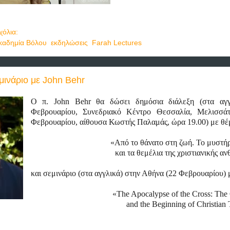
όλια:
καδημία Βόλου
,
εκδηλώσεις
,
Farah Lectures
εμινάριο με John Behr
Ο π. John Behr θα δώσει δημόσια διάλεξη (στα αγ
Φεβρουαρίου, Συνεδριακό Κέντρο Θεσσαλία, Μελισσά
Φεβρουαρίου, αίθουσα Κωστής Παλαμάς, ώρα 19.00) με θέ
«Από το θάνατο στη ζωή. Το μυστή
και τα θεμέλια της χριστιανικής α
και
σεμινάριο
(
στα
αγγλικά
)
στην
Αθήνα
(22
Φεβρουαρίου
)
«The Apocalypse of the Cross: The
and the Beginning of Christian