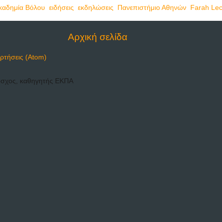
καδημία Βόλου
,
ειδήσεις
,
εκδηλώσεις
,
Πανεπιστήμιο Αθηνών
,
Farah Lec
Αρχική σελίδα
ρτήσεις (Atom)
όσχος, καθηγητής ΕΚΠΑ