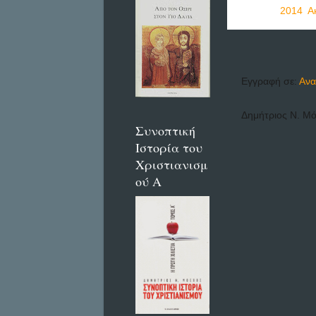
Ετικέτες
2014
,
Α
Εγγραφή σε:
Ανα
Δημήτριος Ν. Μ
Συνοπτική
Ιστορία του
Χριστιανισμ
ού Α