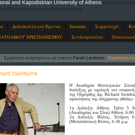
onal and Kapodistrian University of Athens
Για το εαρινό ε
00-1.00μμ και κατόπιν ραντεβού μέσω email.
ία
Διδασκαλία και Έρευνα
Erasmus
Συμμετοχές
Κε
ΝΑΤΟΛΙΚΟΥ ΧΡΙΣΤΙΑΝΙΣΜΟΥ
Συνδεσμολόγιο
Επικοινων
Εμφάνιση αναρτήσεων με ετικέτα
Farah Lectures
.
Εμφάνιση ό
chard Swinburne
Η Ακαδημία Θεολογικών Σπουδ
διαλέξεις με ομιλητή τον επιφα
της Οξφόρδης Δρ. Richard Swinbu
προκλήσεις της σύγχρονης αθεΐας»
1η Διάλεξη: Αθήνα, Τρίτη 5 
(Ακαδημίας και Σίνα) Αθήνα, 6.00 
2η Διάλεξη: Βόλος, Τετάρτη 
(Μελισσάτικα) Βόλος, 6.30 μ.μ.