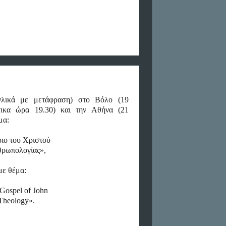
γλικά με μετάφραση) στο Βόλο (19
τικα ώρα 19.30) και την Αθήνα (21
μα:
ριο του Χριστού
νθρωπολογίας»,
με
θέμα
:
 Gospel of John
 Theology».