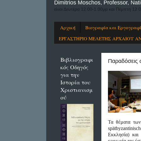
Dimitrios Moschos, Professor, Nati
είναι Δευτέρα 12.00-1.00μμ και Πέμπτη 12.
Αρχική
Βιογραφία και Εργογραφ
ΕΡΓΑΣΤΗΡΙΟ ΜΕΛΕΤΗΣ ΑΡΧΑΙΟΥ Α
Βιβλιογραφι
Παραδόσεις 
κός Οδηγός
για την
Ιστορία του
Χριστιανισμ
ού
Τα
θέματα
των
spätbyzantinisc
Εκκλησία
)
και
κοινωνία
της
ύσ