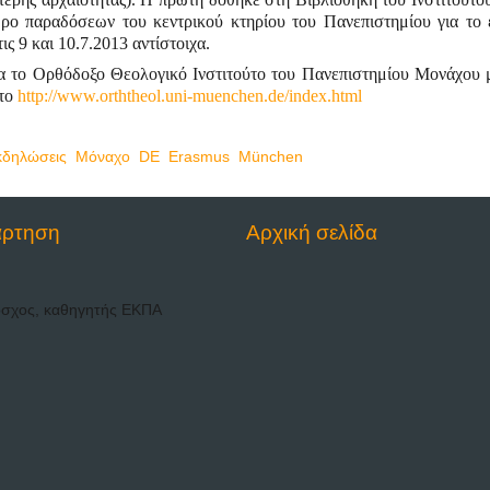
ρο παραδόσεων του κεντρικού κτηρίου του Πανεπιστημίου για το 
ις 9 και 10.7.2013 αντίστοιχα.
α το Ορθόδοξο Θεολογικό Ινστιτούτο του Πανεπιστημίου Μονάχου 
στο
http://www.orththeol.uni-muenchen.de/index.html
κδηλώσεις
,
Μόναχο
,
DE
,
Erasmus
,
München
άρτηση
Αρχική σελίδα
όσχος, καθηγητής ΕΚΠΑ