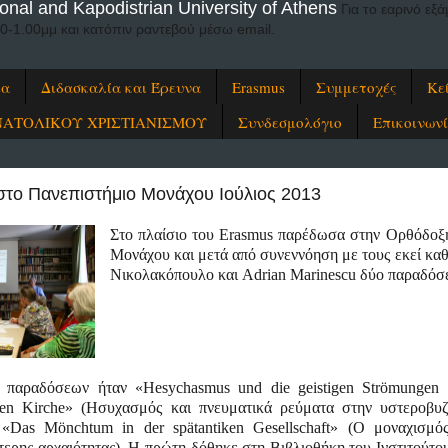
onal and Kapodistrian University of Athens
Για το εαρινό ε
00-1.00μμ και κατόπιν ραντεβού μέσω email.
ία
Διδασκαλία και Έρευνα
Erasmus
Συμμετοχές
Κε
ΝΑΤΟΛΙΚΟΥ ΧΡΙΣΤΙΑΝΙΣΜΟΥ
Συνδεσμολόγιο
Επικοινων
στο Πανεπιστήμιο Μονάχου Ιούλιος 2013
Στο
πλαίσιο
του
Erasmus
παρέδωσα
στην
Ορθόδοξ
Μονάχου
και μετά από συνεννόηση με τους εκεί κα
Νικολακόπουλο και Adrian Marinescu
δύο
παραδόσε
παραδόσεων
ήταν
«Hesychasmus und die geistigen Strömungen 
hen Kirche» (
Ησυχασμός
και
πνευματικά
ρεύματα
στην
υστεροβυζ
«Das Mönchtum in der spätantiken Gesellschaft» (
Ο
μοναχισμό
τερης
αρχαιότητας
).
Η πρώτη δόθηκε στη Βιβλιοθήκη του Ινστιτούτου