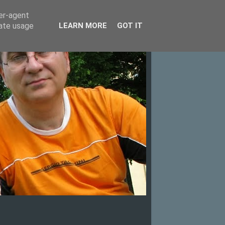
ser-agent
rate usage
LEARN MORE
GOT IT