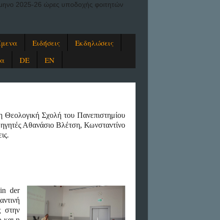
ξάμηνο 2025-26 ώρες υποδοχής φοιτητών
ίμενα
Ειδήσεις
Εκδηλώσεις
ία
DE
EN
η
Θεολογική
Σχολή
του
Πανεπιστημίου
θηγητές Αθανάσιο Βλέτση, Κωνσταντίνο
ις
.
in der
αντινή
ς
στην
 και η