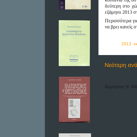
δεύτερη στο χώ
εξάμηνο 2013 στ
Περισσότερα γι
να βρει κανείς 
Ετικέτες
2013
,
ε
Νεότερη αν
Δημήτριος Ν. Μ