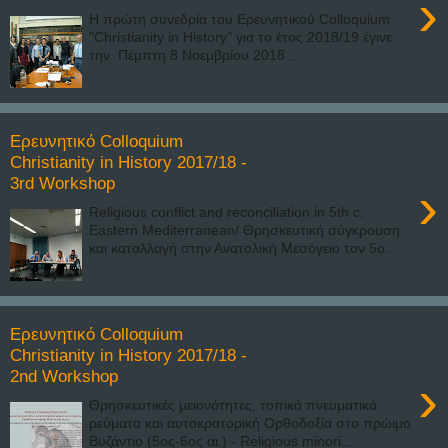
›
Η πρώτη συνεδρία του Ερευνητικού Colloquium
"Christianity in History" για το έτος 2018/19 έγινε
την Πέμπτη 8 Νοεμβρίου 2018 ...
Ερευνητικό Colloquium
Christianity in History 2017/18 -
3rd Workshop
›
Religious conflict and reconciliation in 5th c.
Eastern Mediterranean/ Θρησκευτική σύγκρουση
και καταλλαγή στην Ανατολική Μεσόγειο τον 5ο...
Ερευνητικό Colloquium
Christianity in History 2017/18 -
2nd Workshop
›
Θρησκευτικές μειονότητες, τοπικά πνευματικά
ρεύματα και αυτοκρατορική Ορθοδοξία στο πρώιμο
Βυζάντιο (5ος-6ος αι.) - Religious minori...