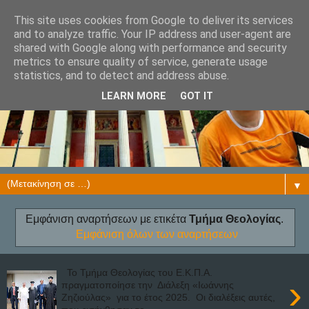
This site uses cookies from Google to deliver its services
and to analyze traffic. Your IP address and user-agent are
shared with Google along with performance and security
metrics to ensure quality of service, generate usage
statistics, and to detect and address abuse.
LEARN MORE
GOT IT
▼
Εμφάνιση αναρτήσεων με ετικέτα
Τμήμα Θεολογίας
.
Εμφάνιση όλων των αναρτήσεων
Το Τμήμα Θεολογίας του Ε.Κ.Π.Α.
›
πραγματοποίησε την Διάλεξη «Ιωάννης
Ζηζιούλας» για το έτος 2025. Οι διαλέξεις αυτές,