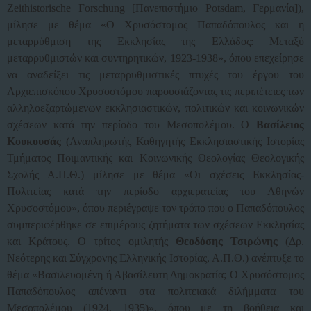
Zeithistorische Forschung [Πανεπιστήμιο Potsdam, Γερμανία]),
μίλησε με θέμα «Ο Χρυσόστομος Παπαδόπουλος και η
μεταρρύθμιση της Εκκλησίας της Ελλάδος: Μεταξύ
μεταρρυθμιστών και συντηρητικών, 1923-1938», όπου επεχείρησε
να αναδείξει τις μεταρρυθμιστικές πτυχές του έργου του
Αρχιεπισκόπου Χρυσοστόμου παρουσιάζοντας τις περιπέτειες των
αλληλοεξαρτώμενων εκκλησιαστικών, πολιτικών και κοινωνικών
σχέσεων κατά την περίοδο του Μεσοπολέμου. Ο
Βασίλειος
Κουκουσάς
(Αναπληρωτής Καθηγητής Εκκλησιαστικής Ιστορίας
Τμήματος Ποιμαντικής και Κοινωνικής Θεολογίας Θεολογικής
Σχολής Α.Π.Θ.) μίλησε με θέμα «Οι σχέσεις Εκκλησίας-
Πολιτείας κατά την περίοδο αρχιερατείας του Αθηνών
Χρυσοστόμου», όπου περιέγραψε τον τρόπο που ο Παπαδόπουλος
συμπεριφέρθηκε σε επιμέρους ζητήματα των σχέσεων Εκκλησίας
και Κράτους. Ο τρίτος ομιλητής
Θεοδόσης Τσιρώνης
(Δρ.
Νεότερης και Σύγχρονης Ελληνικής Ιστορίας, Α.Π.Θ.) ανέπτυξε το
θέμα «Βασιλευομένη ή Αβασίλευτη Δημοκρατία; Ο Χρυσόστομος
Παπαδόπουλος απέναντι στα πολιτειακά διλήμματα του
Μεσοπολέμου (1924, 1935)», όπου με τη βοήθεια και