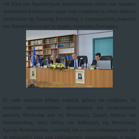
«Η θέση του Χρυσόστομου Παπαδόπουλου έναντι των Αρχαίων
Ανατολικών Εκκλησιών» έφερε στην επιφάνεια τις ενίοτε άφθονες
(περίπτωση της Συριακής Εκκλησίας) ή επιγραμματικές αναφορές
του Παπαδόπουλου για τις αρχαίες Ανατολικές Εκκλησίες.
Σε κάθε συνεδρία δόθηκε επαρκής χρόνος για συζήτηση. Το
συνέδριο παρακολούθησαν προπτυχιακοί και μεταπτυχιακοί
φοιτητές Θεολογίας από τις Θεολογικές Σχολές Αθηνών και
Θεσσαλονίκης, όπως επίσης και Καθηγητές της Θεολογικής
Σχολής Θεσσαλονίκης, ερευνητές και εν γένει ενδιαφερόμενοι για
το πολυσχιδές έργο μιας εμβληματικής προσωπικότητας, η οποία