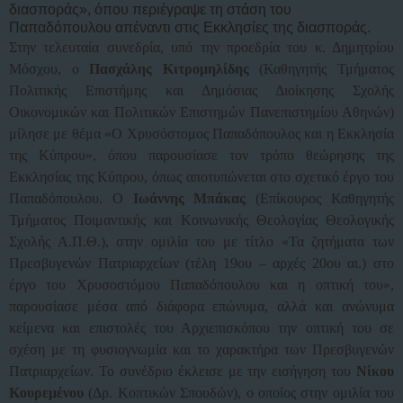
διασποράς», όπου περιέγραψε τη στάση του
Παπαδόπουλου απέναντι στις Εκκλησίες της διασποράς.
Στην τελευταία συνεδρία, υπό την προεδρία του κ. Δημητρίου
Μόσχου, ο
Πασχάλης Κιτρομηλίδης
(Καθηγητής Τμήματος
Πολιτικής Επιστήμης και Δημόσιας Διοίκησης Σχολής
Οικονομικών και Πολιτικών Επιστημών Πανεπιστημίου Αθηνών)
μίλησε με θέμα «Ο Χρυσόστομος Παπαδόπουλος και η Εκκλησία
της Κύπρου», όπου παρουσίασε τον τρόπο θεώρησης της
Εκκλησίας της Κύπρου, όπως αποτυπώνεται στο σχετικό έργο του
Παπαδόπουλου. Ο
Ιωάννης Μπάκας
(Επίκουρος Καθηγητής
Τμήματος Ποιμαντικής και Κοινωνικής Θεολογίας Θεολογικής
Σχολής Α.Π.Θ.), στην ομιλία του με τίτλο «Τα ζητήματα των
Πρεσβυγενών Πατριαρχείων (τέλη 19ου – αρχές 20ου αι.) στο
έργο του Χρυσοστόμου Παπαδόπουλου και η οπτική του»,
παρουσίασε μέσα από διάφορα επώνυμα, αλλά και ανώνυμα
κείμενα και επιστολές του Αρχιεπισκόπου την οπτική του σε
σχέση με τη φυσιογνωμία και το χαρακτήρα των Πρεσβυγενών
Πατριαρχείων. Το συνέδριο έκλεισε με την εισήγηση του
Νίκου
Κουρεμένου
(Δρ. Κοπτικών Σπουδών), ο οποίος στην ομιλία του