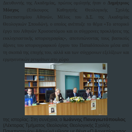
Διευθυντής της Ακαδημίας, πρώτος ομιλητής ήταν ο
Δημήτριος
Μόσχος
(Επίκουρος Καθηγητής Θεολογικής Σχολής
Πανεπιστημίου Αθηνών, Μέλος του Δ.Σ. της Ακαδημίας
Θεολογικών Σπουδών), ο οποίος ανέπτυξε το θέμα «Το ιστορικό
έργο του Αθηνών Χρυσοστόμου και οι σύγχρονες προκλήσεις της
εκκλησιαστικής ιστοριογραφίας», αποτυπώνοντας τους βασικούς
άξονες του ιστοριογραφικού έργου του Παπαδόπουλου μέσα από
τη σκοπιά της εποχής του, αλλά και των σύγχρονων εξελίξεων και
ερμηνευτικών ρευμάτων στο χώρο
της ιστορίας. Στη συνέχεια, ο
Ιωάννης Παναγιωτόπουλος
(Λέκτορας Τμήματος Θεολογίας Θεολογικής Σχολής
Πανεπιστημίου Αθηνών) μίλησε με θέμα «Ο Αρχιεπίσκοπος