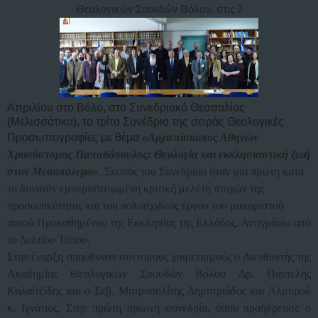
Θεολογικών Σπουδών Βόλου, στις 2
Απριλίου στο Βόλο, στο Συνεδριακό Θεσσαλίας
(Μελισσάτικα), το τρίτο Συνέδριο της σειράς Θεολογικές
Προσωπογραφίες με θέμα
«Αρχιεπίσκοπος Αθηνών
Χρυσόστομος Παπαδόπουλος: Θεολογία και εκκλησιαστική ζωή
στον Μεσοπόλεμο»
. Σκοπός του Συνεδρίου ήταν μια πρώτη κατά
το δυνατόν εμπεριστατωμένη κριτική μελέτη πτυχών της
προσωπικότητας και του πολυσχιδούς έργου του μακαριστού
αυτού Προκαθημένου της Εκκλησίας της Ελλάδος. Αντιγράφω από
το Δελτίου Τύπου.
Στην έναρξη απηύθυναν σύντομους χαιρετισμούς ο Διευθυντής της
Ακαδημίας Θεολογικών Σπουδών Βόλου Δρ. Παντελής
Καλαϊτζίδης και ο Σεβ. Μητροπολίτης Δημητριάδος και Αλμυρού
κ. Ιγνάτιος. Στην πρώτη πρωινή συνεδρία, όπου προήδρευσε ο