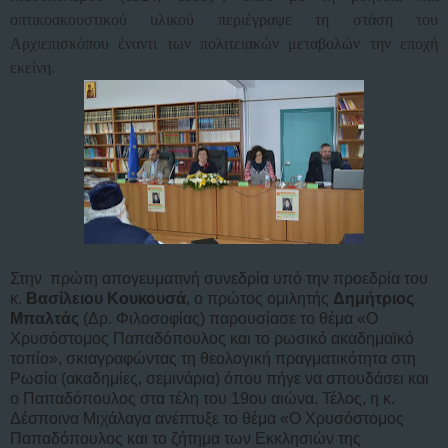
οπτικοακουστικού υλικού περιέγραψε τη στάση του
Αρχιεπισκόπου έναντι των πολιτειακών μεταβολών την εποχή
εκείνη.
Στην πρώτη απογευματινή συνεδρία υπό την προεδρία του
κ.
Βασίλειου Κουκουσά
, ο πρώτος ομιλητής
Δημήτριος
Μπαλτάς
(Δρ. Φιλοσοφίας) παρουσίασε το θέμα «Ο
Χρυσόστομος Παπαδόπουλος και το ρωσικό ακαδημαϊκό
τοπίο», σκιαγραφώντας τη θεολογική πραγματικότητα στη
Ρωσία (ακαδημίες, σεμινάρια) όπου πήγε να σπουδάσει και
ο Παπαδόπουλος στα τέλη του 19ου αιώνα. Τέλος, η κ.
Δέσποινα Μιχάλαγα ανέπτυξε το θέμα «Ο Χρυσόστομος
Παπαδόπουλος και το ζήτημα των Εκκλησιών της