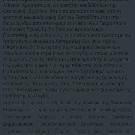
Αθηνών Χρυσόστομος ως φοιτητής και διδάσκων της
Θεολογικής Σχολής», όπου παρουσίασε στιγμές από τη
φοιτητική και ακαδημαϊκή ζωή του Παπαδόπουλου στα
διάφορα ιδρύματα όπου φοίτησε (Κίεβο, Αγία Πετρούπολη,
Θεολογική Σχολή Τιμίου Σταυρού Ιεροσολύμων,
Πανεπιστήμιο Αθηνών, κ.ά.). Η συνεδρία αυτή έκλεισε με την
εισήγηση του
Νικολάου Ασπρούλη
(Δρ. Φιλοσοφίας,
Επιστημονικός Συνεργάτης της Ακαδημίας Θεολογικών
Σπουδών και του περιοδικού Θεολογία), ο οποίος ανέπτυξε
το θέμα «Οι δυτικές επιδράσεις στην ορθόδοξη θεολογία: π.
Γεώργιος Φλωρόφσκυ και Αρχιεπίσκοπος Χρυσόστομος
Παπαδόπουλος σε διάλογο», όπου συζητήθηκε κριτικά ο
τρόπος που οι δύο θεολόγοι προσεγγίζουν τις περιώνυμες
«Ομολογίες Πίστεως» του 16ου-17ου αιώνα, με αναφορά
στο μεθοδολογικό ερώτημα για το χριστιανικό χαρακτήρα της
ορθόδοξης θεολογίας.
Στη δεύτερη πρωινή συνεδρία υπό την προεδρία της
Δέσποινας
Μιχάλαγα
(Λέκτορας Τμήματος Θεολογίας Θεολογικής Σχολής
Πανεπιστημίου Αθηνών), η πρώτη ομιλήτρια
Πανδώρα
Δημανοπούλου
(Μεταδιδακτορική Ερευνήτρια Ινστιτούτου
Πολιτικών Επιστημών [Παρίσι, Γαλλία] και Zentrum für