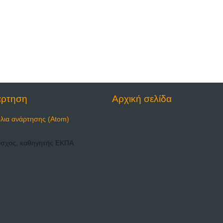
άρτηση
Αρχική σελίδα
λια ανάρτησης (Atom)
όσχος, καθηγητής ΕΚΠΑ