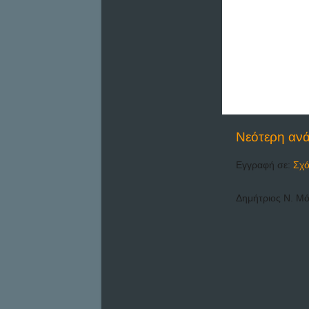
Νεότερη αν
Εγγραφή σε:
Σχό
Δημήτριος Ν. Μ