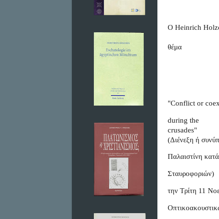
Ο Heinrich Holze
θέμα 
"Conflict or coe
during the

crusades"

(Διένεξη ή συνύ
Παλαιστίνη κατά
Σταυροφοριών)
την Τρίτη 11 Νο
Οπτικοακουστικ