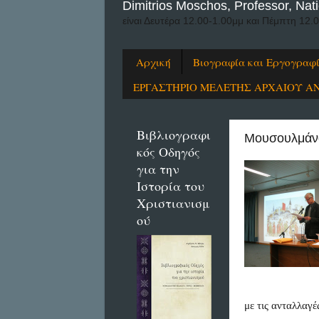
Dimitrios Moschos, Professor, Nati
είναι Δευτέρα 12.00-1.00μμ και Πέμπτη 12.
Αρχική
Βιογραφία και Εργογραφ
ΕΡΓΑΣΤΗΡΙΟ ΜΕΛΕΤΗΣ ΑΡΧΑΙΟΥ Α
Βιβλιογραφι
Μουσουλμάνοι
κός Οδηγός
για την
Ιστορία του
Χριστιανισμ
ού
με τις ανταλλαγέ