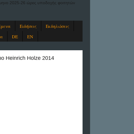
ξάμηνο 2025-26 ώρες υποδοχής φοιτητών
ίμενα
Ειδήσεις
Εκδηλώσεις
ία
DE
EN
ιο Heinrich Holze 2014