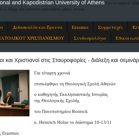
onal and Kapodistrian University of Athens
Για το εαρινό ε
00-1.00μμ και κατόπιν ραντεβού μέσω email.
ία
Διδασκαλία και Έρευνα
Erasmus
Συμμετοχές
Κε
ΝΑΤΟΛΙΚΟΥ ΧΡΙΣΤΙΑΝΙΣΜΟΥ
Συνδεσμολόγιο
Επικοινων
 και Χριστιανοί στις Σταυροφορίες - διάλεξη και σεμινάρ
Για τέταρτη χρονιά 
επισκέφθηκε τη Θεολογική Σχολή Αθηνών 
ο καθηγητής Εκκλησιαστικής Ιστορίας

της Θεολογικής Σχολής
του Πανεπιστημίου Rostock
κ. Heinrich Holze το διάστημα 10-13/11
ς Erasmus.