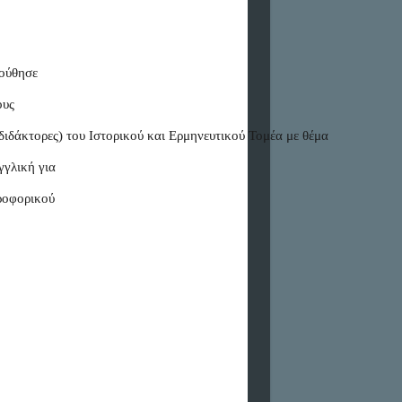
ούθησε 
υς 
διδάκτορες) του Ιστορικού και Ερμηνευτικού Τομέα με θέμα
γγλική για
ροφορικού