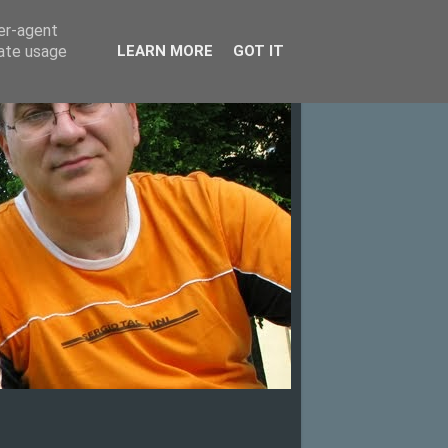
ser-agent
rate usage
LEARN MORE
GOT IT